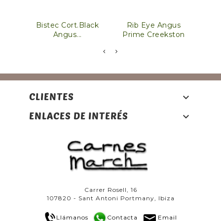
Bistec Cort.Black
Rib Eye Angus
Sol
Angus...
Prime Creekston
CLIENTES

ENLACES DE INTERÉS

Carrer Rosell, 16
107820 - Sant Antoni Portmany, Ibiza
Llámanos
Contacta
Email