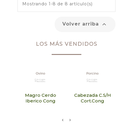
Mostrando 1-8 de 8 artículo(s)

Volver arriba
LOS MÁS VENDIDOS
Magro Cerdo
Cabezada C.S/H
Acei
Iberico Cong
Cort.Cong