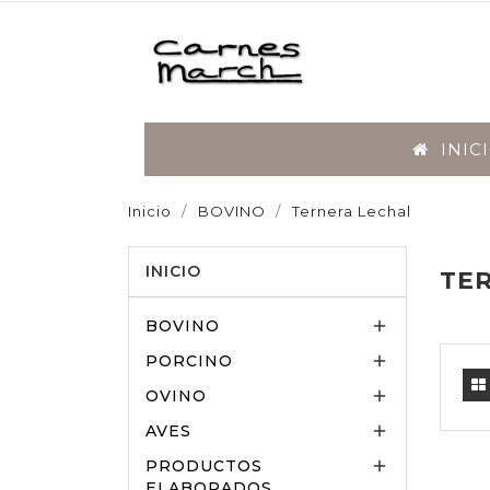
INIC
Inicio
BOVINO
Ternera Lechal
BOVINO
PORCIN
INICIO
TE
BOVINO

PORCINO

OVINO

AVES

PRODUCTOS

ELABORADOS