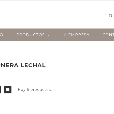
Di
IO
PRODUCTOS
LA EMPRESA
CON
O
OVINO
AVES
PRODUCTOS EL
RNERA LECHAL
Hay 6 productos.