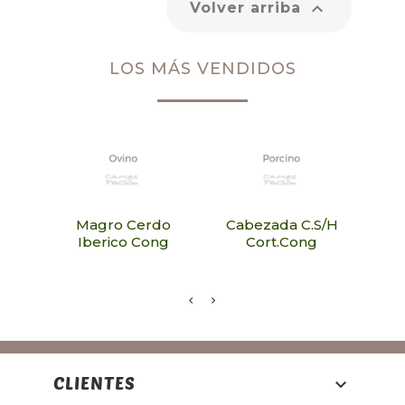

Volver arriba
LOS MÁS VENDIDOS
Magro Cerdo
Cabezada C.S/H
Acei
Iberico Cong
Cort.Cong
CLIENTES
