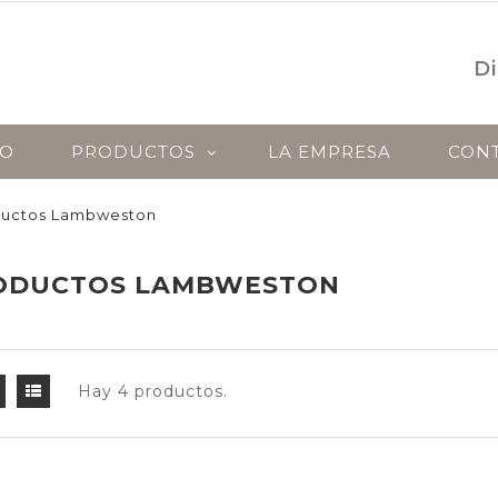
Di
IO
PRODUCTOS
LA EMPRESA
CON
ductos Lambweston
O
OVINO
AVES
PRODUCTOS EL
ODUCTOS LAMBWESTON
Hay 4 productos.