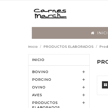
INIC
Inicio
PRODUCTOS ELABORADOS
Pro
BOVINO
PORCIN
INICIO
PR
BOVINO

PORCINO

OVINO

AVES

PRODUCTOS

ELABORADOS