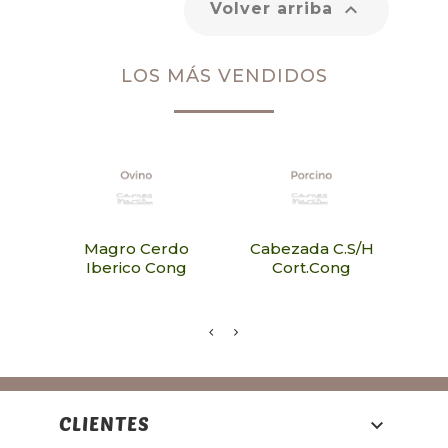

Volver arriba
LOS MÁS VENDIDOS
Magro Cerdo
Cabezada C.S/H
Acei
Iberico Cong
Cort.Cong
CLIENTES
