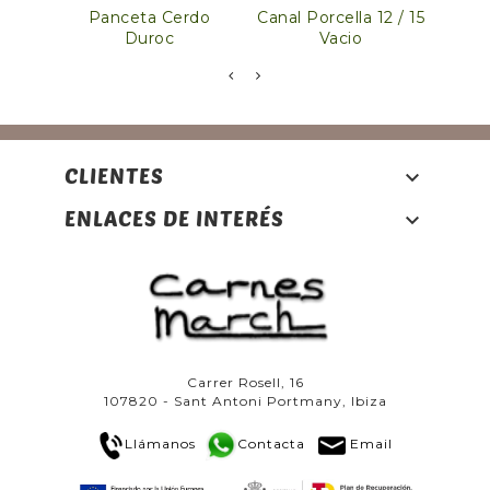
Panceta Cerdo
Canal Porcella 12 / 15
Chul
Duroc
Vacio
CLIENTES

ENLACES DE INTERÉS

Carrer Rosell, 16
107820 - Sant Antoni Portmany, Ibiza
Llámanos
Contacta
Email